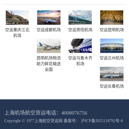
空运重庆江北
空运成都机场
空运贵阳机场
空运昆明机场
机场
昆明机场物流
空运乌鲁木齐
空运兰州机场
助力鲜花输送
机场
全国
空运长春机场
上海机场航空货运电话：4008076756
Copyright © 1977
上海航空货运网
备案号：
沪ICP备2025118792号-6