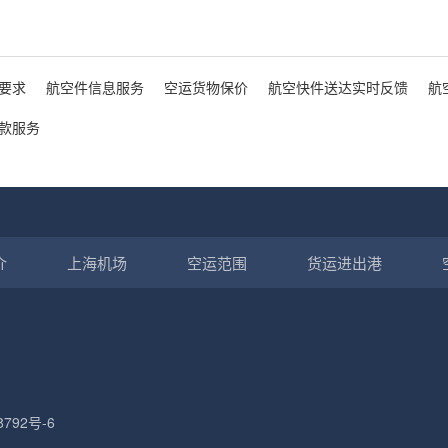
要求
航空件信息服务
空运货物保价
航空快件送达实时反馈
航
款服务
介
上海机场
空运范围
货运进出港
8792号-6